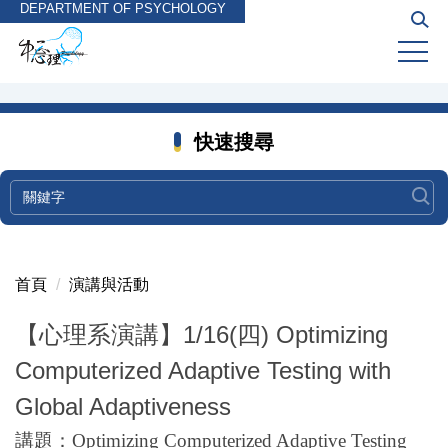
DEPARTMENT OF PSYCHOLOGY
跳
到
主
要
內
容
快速搜尋
區
首頁
演講與活動
【心理系演講】1/16(四) Optimizing
Computerized Adaptive Testing with
Global Adaptiveness
講題：Optimizing Computerized Adaptive Testing