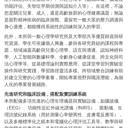
功能評估、失智症早期偵測與認知介入等）。在這裡，不論
您是關注兒童、成人，還是高齡族群的心理健康議題；無論
是面對精神疾病的臨床挑戰、還探究一般大眾的壓力調適與
身心適應，都能獲得系統性的訓練與深入的學習。
此外，本所與一般心理學研究所及大學部共享優質師資與研
究資源。學生可依據個人興趣，參與各研究群組的課程與專
題，領域涵蓋高齡與兒童心理學、語言與溝通、認知神經科
學、人工智能與數據科學、全齡身心健康促進、跨文化與司
法心理學等。從基礎理論到實際應用、從課堂學習到實驗室
操作與研究實踐，學習路徑靈活多樣。跨領域整合訓練有助
於建立完整的心理學素養，開拓專業視野與職涯潛能，為個
人化的專業發展鋪路。
先進研究和臨床設備，搭配紮實訓練系統
本所配備多項先進的心理生理儀器與實驗設備，如腦波儀
（EEG）、功能性近紅外線光譜儀（fNIRS）、眼動儀、生
理訊號紀錄系統（用於測量心率變異性、皮膚電反應等），
以及多種標準化之紙本和電腦化心理評估工具等。教學與研