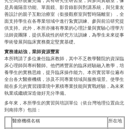
究空間亦規畫完備，具有研究生研習室，與多間實驗室，像
是具備隔音功能、單面鏡、影音錄影與對講系統，與兒童友
善設計的親子互動治療室（銜接觀察室與暫時隔離室），全
面支持學生在各專業領域中進行紮實訓練、參與前沿研究提
供支持。此外，本所亦擁有專業的心理計量與實驗心理學方
法師資團隊，提供系統性的研究方法訓練，為學生未來從事
學術發展與臨床實務奠定堅實基礎。
實務連結強，業師資源豐富
本所聘請了多位兼任臨床教師，其中不乏教學醫院的資深臨
床心理師與專科醫師。他們將豐富的臨床經驗融入教學，培
養學生的實務思維，提升臨床操作能力。本所實習單位遍布
全台各大醫療機構，涉及不同專業領域與服務場景。使學生
能在多元的實習踐環境中累積專業技能與實戰經驗，為未來
執業或繼續深造做好充分準備。
多年來，本所學生的實習與培訓單位（依台灣地理位置由北
到南排序）包括：
醫療機構名稱
所在地