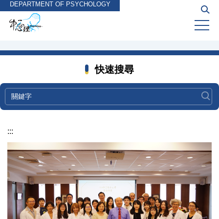
DEPARTMENT OF PSYCHOLOGY
跳
到
主
要
內
容
快速搜尋
區
:::