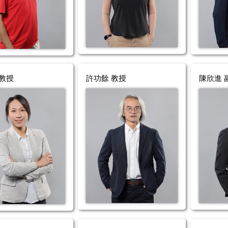
 教授
許功餘 教授
陳欣進 