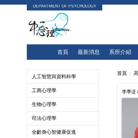
DEPARTMENT OF PSYCHOLOGY
跳
到
主
要
內
容
首頁
最新消息
系所介紹
區
首頁
人工智慧與資料科學
工商心理學
李季湜
生物心理學
司法心理學
全齡身心智健康促進