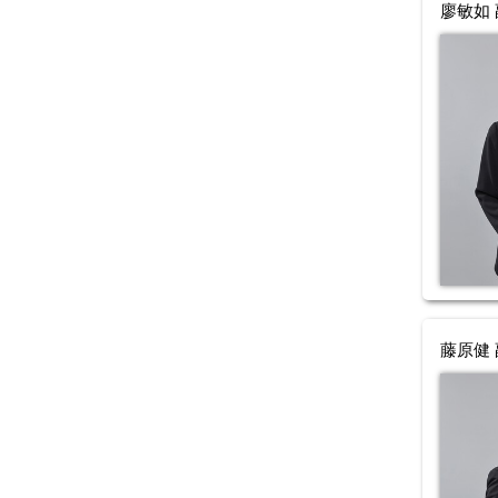
廖敏如
藤原健